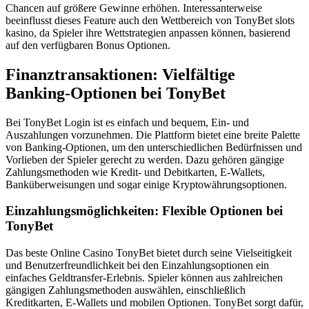
Chancen auf größere Gewinne erhöhen. Interessanterweise
beeinflusst dieses Feature auch den Wettbereich von TonyBet slots
kasino, da Spieler ihre Wettstrategien anpassen können, basierend
auf den verfügbaren Bonus Optionen.
Finanztransaktionen: Vielfältige
Banking-Optionen bei TonyBet
Bei TonyBet Login ist es einfach und bequem, Ein- und
Auszahlungen vorzunehmen. Die Plattform bietet eine breite Palette
von Banking-Optionen, um den unterschiedlichen Bedürfnissen und
Vorlieben der Spieler gerecht zu werden. Dazu gehören gängige
Zahlungsmethoden wie Kredit- und Debitkarten, E-Wallets,
Banküberweisungen und sogar einige Kryptowährungsoptionen.
Einzahlungsmöglichkeiten: Flexible Optionen bei
TonyBet
Das beste Online Casino TonyBet bietet durch seine Vielseitigkeit
und Benutzerfreundlichkeit bei den Einzahlungsoptionen ein
einfaches Geldtransfer-Erlebnis. Spieler können aus zahlreichen
gängigen Zahlungsmethoden auswählen, einschließlich
Kreditkarten, E-Wallets und mobilen Optionen. TonyBet sorgt dafür,