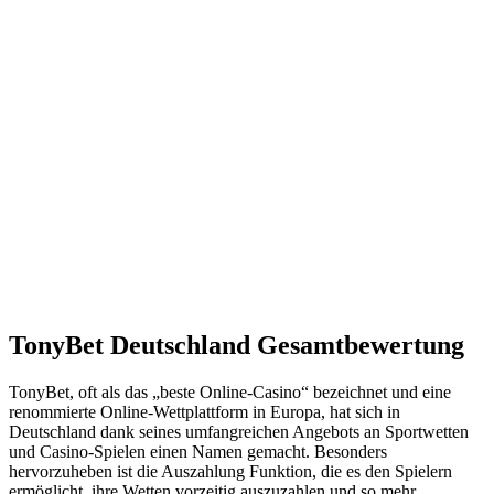
TonyBet Deutschland Gesamtbewertung
TonyBet, oft als das „beste Online-Casino“ bezeichnet und eine
renommierte Online-Wettplattform in Europa, hat sich in
Deutschland dank seines umfangreichen Angebots an Sportwetten
und Casino-Spielen einen Namen gemacht. Besonders
hervorzuheben ist die Auszahlung Funktion, die es den Spielern
ermöglicht, ihre Wetten vorzeitig auszuzahlen und so mehr