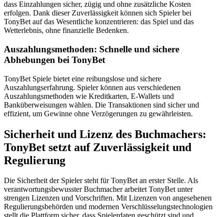
dass Einzahlungen sicher, zügig und ohne zusätzliche Kosten
erfolgen. Dank dieser Zuverlässigkeit können sich Spieler bei
TonyBet auf das Wesentliche konzentrieren: das Spiel und das
Wetterlebnis, ohne finanzielle Bedenken.
Auszahlungsmethoden: Schnelle und sichere
Abhebungen bei TonyBet
TonyBet Spiele bietet eine reibungslose und sichere
Auszahlungserfahrung. Spieler können aus verschiedenen
Auszahlungsmethoden wie Kreditkarten, E-Wallets und
Banküberweisungen wählen. Die Transaktionen sind sicher und
effizient, um Gewinne ohne Verzögerungen zu gewährleisten.
Sicherheit und Lizenz des Buchmachers:
TonyBet setzt auf Zuverlässigkeit und
Regulierung
Die Sicherheit der Spieler steht für TonyBet an erster Stelle. Als
verantwortungsbewusster Buchmacher arbeitet TonyBet unter
strengen Lizenzen und Vorschriften. Mit Lizenzen von angesehenen
Regulierungsbehörden und modernen Verschlüsselungstechnologien
stellt die Plattform sicher, dass Spielerdaten geschützt sind und