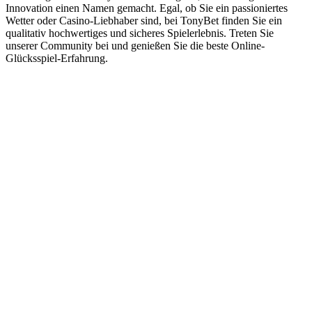
Innovation einen Namen gemacht. Egal, ob Sie ein passioniertes
Wetter oder Casino-Liebhaber sind, bei TonyBet finden Sie ein
qualitativ hochwertiges und sicheres Spielerlebnis. Treten Sie
unserer Community bei und genießen Sie die beste Online-
Glücksspiel-Erfahrung.