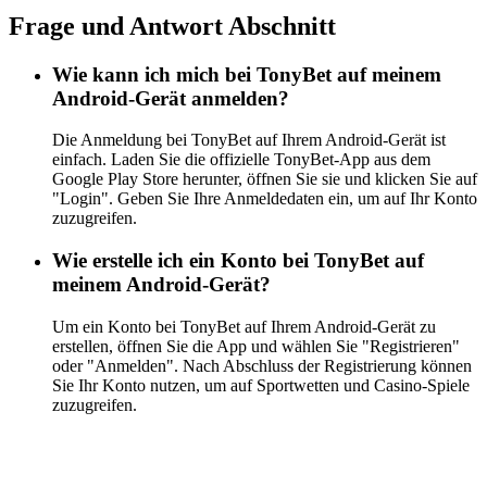
Frage und Antwort Abschnitt
Wie kann ich mich bei TonyBet auf meinem
Android-Gerät anmelden?
Die Anmeldung bei TonyBet auf Ihrem Android-Gerät ist
einfach. Laden Sie die offizielle TonyBet-App aus dem
Google Play Store herunter, öffnen Sie sie und klicken Sie auf
"Login". Geben Sie Ihre Anmeldedaten ein, um auf Ihr Konto
zuzugreifen.
Wie erstelle ich ein Konto bei TonyBet auf
meinem Android-Gerät?
Um ein Konto bei TonyBet auf Ihrem Android-Gerät zu
erstellen, öffnen Sie die App und wählen Sie "Registrieren"
oder "Anmelden". Nach Abschluss der Registrierung können
Sie Ihr Konto nutzen, um auf Sportwetten und Casino-Spiele
zuzugreifen.