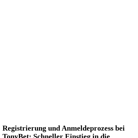
Registrierung und Anmeldeprozess bei
TonyBet: Schneller Einstieg in die