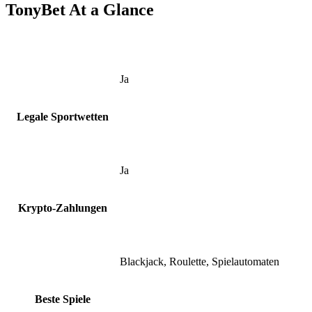
TonyBet At a Glance
Ja
Legale Sportwetten
Ja
Krypto-Zahlungen
Blackjack, Roulette, Spielautomaten
Beste Spiele