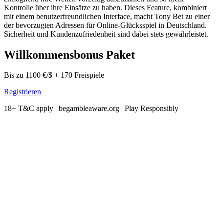
Kontrolle über ihre Einsätze zu haben. Dieses Feature, kombiniert
mit einem benutzerfreundlichen Interface, macht Tony Bet zu einer
der bevorzugten Adressen für Online-Glücksspiel in Deutschland.
Sicherheit und Kundenzufriedenheit sind dabei stets gewährleistet.
Willkommensbonus Paket
Bis zu 1100 €/$ + 170 Freispiele
Registrieren
18+ T&C apply | begambleaware.org | Play Responsibly