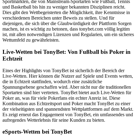
Sportmärkten, die von Mainstream-Sportarten wie Fußball, Tennis
und Basketball bis hin zu weniger bekannten Disziplinen reicht.
Dies gibt den Wettbegeisterten die Möglichkeit, ihre Kenntnisse in
verschiedenen Bereichen unter Beweis zu stellen. Und für
diejenigen, die sich über die Glaubwürdigkeit der Plattform Sorgen
machen, ist es wichtig zu betonen, dass tonybet.com völlig legitim
ist, mit allen notwendigen Lizenzen und Regularien, um ein sicheres
Wettumfeld zu gewährleisten.
Live-Wetten bei TonyBet: Von Fußball bis Poker in
Echtzeit
Eines der Highlights von TonyBet ist sicherlich der Bereich der
Live-Wetten. Hier können die Nutzer auf Spiele und Events wetten,
die in Echtzeit stattfinden, wodurch eine zusätzliche
Spannungsebene geschaffen wird. Aber nicht nur die traditionellen
Sportarten sind hier vertreten. TonyBet bietet auch Live-Wetten für
Poker an, was für viele Pokerfans ein echter Anreiz ist. Diese
Kombination aus Echtzeitsport und Poker macht TonyBet zu einer
der vielseitigsten und spannendsten Wettplattformen auf dem Markt.
Es zeigt erneut das Engagement von TonyBet, ein umfassendes und
aufregendes Wetterlebnis für seine Kunden zu bieten.
eSports-Wetten bei TonyBet